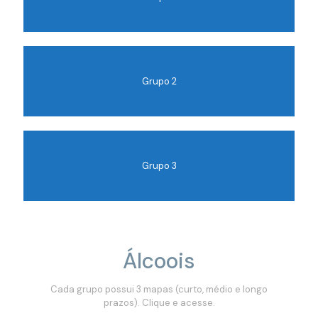
Grupo 2
Grupo 3
Álcoois
Cada grupo possui 3 mapas (curto, médio e longo
prazos). Clique e acesse.