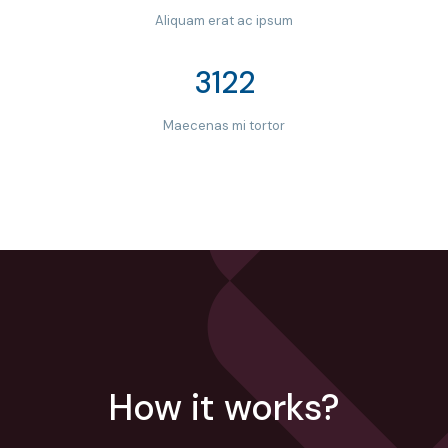
Aliquam erat ac ipsum
3122
Maecenas mi tortor
How it works?