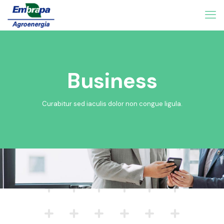
Business
Curabitur sed iaculis dolor non congue ligula.